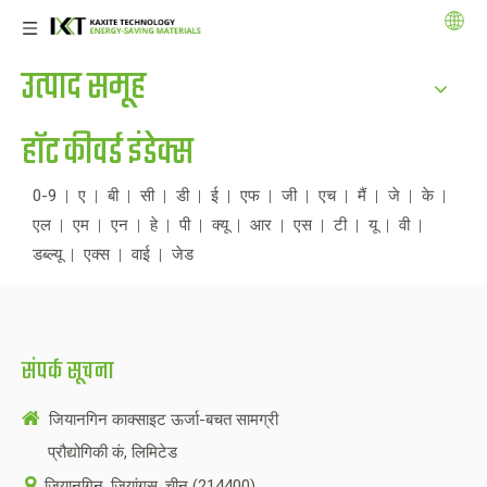
उत्पाद समूह
हॉट कीवर्ड इंडेक्स
0-9
ए
बी
सी
डी
ई
एफ
जी
एच
मैं
जे
के
एल
एम
एन
हे
पी
क्यू
आर
एस
टी
यू
वी
डब्ल्यू
एक्स
वाई
जेड
संपर्क सूचना

जियानगिन काक्साइट ऊर्जा-बचत सामग्री
प्रौद्योगिकी कं, लिमिटेड

जियानगिन, जियांगसू, चीन (214400)